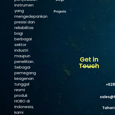
instrumen
yang
Projects
mengedepankan
presisi dan
reliabilitas
bagi
berbagai
sektor
industri
maupun
Get in
penelitian.
Touch
Sebagai
pemegang
keagenan
tunggal
+628
resmi
produk
sales@
HOBO di
Indonesia,
Tahari
kami