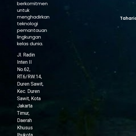
berkomitmen
untuk
menghadirkan
Tahari
teknologi
pemantauan
lingkungan
kelas dunia.
Jl. Radin
Inten II
No.62,
RT.6/RW.14,
Duren Sawit,
Kec. Duren
Sawit, Kota
Jakarta
Timur,
Daerah
Khusus
Ibukota