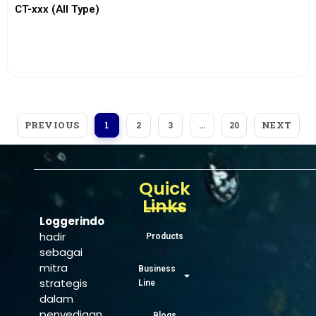
CT-xxx (All Type)
View More
PREVIOUS
NEXT
1
2
3
…
20
Quick
Links
Loggerindo
hadir
Products
sebagai
mitra
Business
strategis
Line
dalam
penyediaan
Blogs