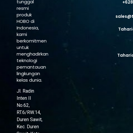
tunggal
+628
resmi
produk
sales@
HOBO di
Indonesia,
Tahari
kami
berkomitmen
untuk
menghadirkan
Tahari
teknologi
pemantauan
lingkungan
kelas dunia.
Jl. Radin
Inten II
No.62,
RT.6/RW.14,
Duren Sawit,
Kec. Duren