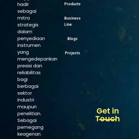
hadir
Products
sebagai
mitra
Business
strategis
Line
dalam
penyediaan
Blogs
instrumen
yang
Projects
mengedepankan
presisi dan
reliabilitas
bagi
berbagai
sektor
industri
maupun
Get in
penelitian.
Touch
Sebagai
pemegang
keagenan