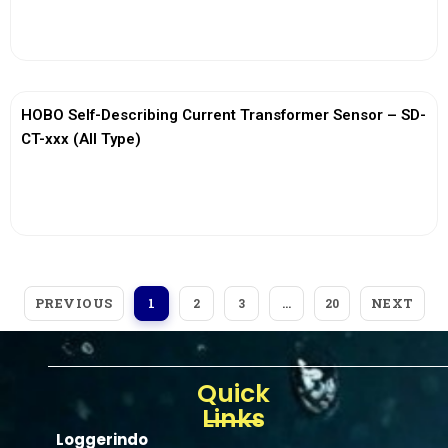
View More
HOBO Self-Describing Current Transformer Sensor – SD-
CT-xxx (All Type)
View More
PREVIOUS
NEXT
1
2
3
…
20
Quick
Links
Loggerindo