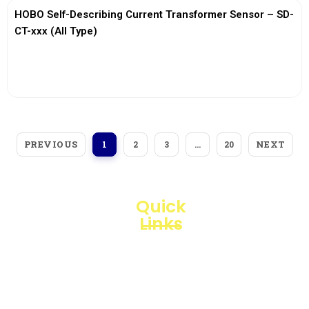
HOBO Self-Describing Current Transformer Sensor – SD-
CT-xxx (All Type)
View More
PREVIOUS
NEXT
1
2
3
…
20
Quick
Links
Loggerindo
hadir
Products
sebagai
mitra
Business
strategis
Line