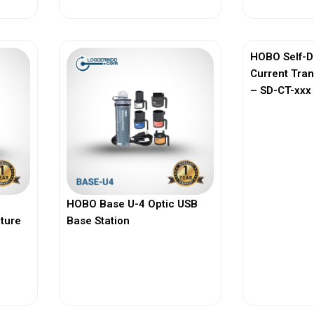
HOBO Self-D
Current Tra
– SD-CT-xxx 
HOBO Base U-4 Optic USB
ature
Base Station
View More
Vi