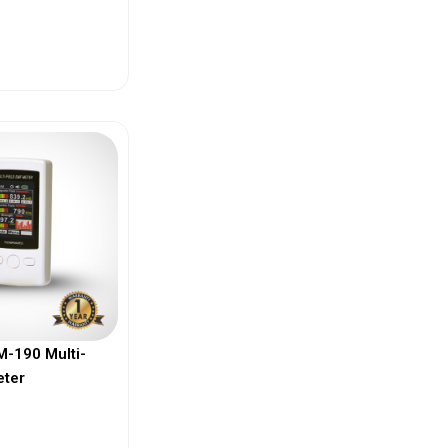
ew More
-190 Multi-
eter
ew More