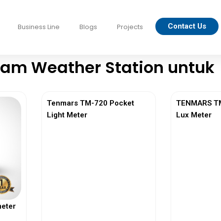
Contact Us
Business Line
Blogs
Projects
am Weather Station untuk
Tenmars TM-720 Pocket
TENMARS TM-
Light Meter
Lux Meter
eter