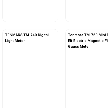
View More
View More
TENMARS TM-740 Digital
Tenmars TM-760 Mini 
Light Meter
Elf Electric Magnetic F
Gauss Meter
View More
View More