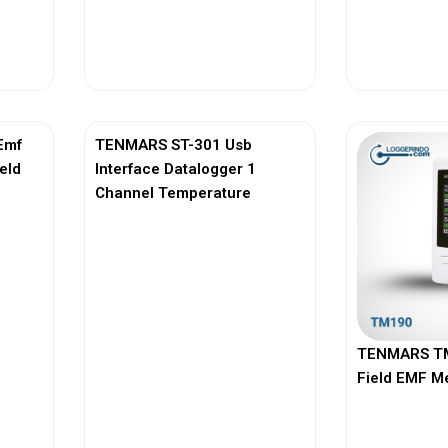
View More
Vi
Emf
TENMARS ST-301 Usb
ield
Interface Datalogger 1
Channel Temperature
TENMARS TM
Field EMF M
View More
Vi