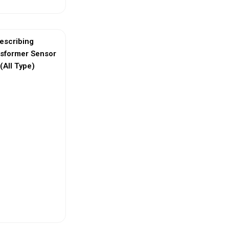
escribing
nsformer Sensor
(All Type)
ew More