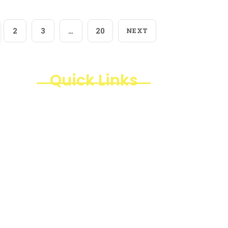
2
3
…
20
NEXT
Quick Links
Products
Business Line
Blogs
Projects