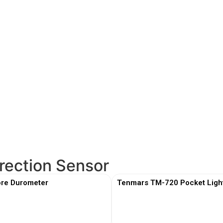
rection Sensor
re Durometer
Tenmars TM-720 Pocket Ligh
View More
View More