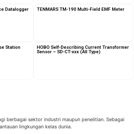
ce Datalogger
TENMARS TM-190 Multi-Field EMF Meter
View More
e Station
HOBO Self-Describing Current Transformer
Sensor – SD-CT-xxx (All Type)
View More
gi berbagai sektor industri maupun penelitian. Sebagai
ntauan lingkungan kelas dunia.