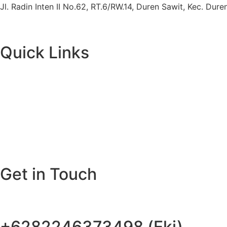
Jl. Radin Inten II No.62, RT.6/RW.14, Duren Sawit, Kec. Du
Quick Links
Get in Touch
+6282246373498 (Eki)