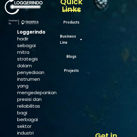
Quick
Links
Products
Loggerindo
Business
hadir
Line
sebagai
mitra
Blogs
strategis
dalam
Projects
penyediaan
instrumen
yang
mengedepankan
presisi dan
reliabilitas
bagi
berbagai
sektor
industri
Get in