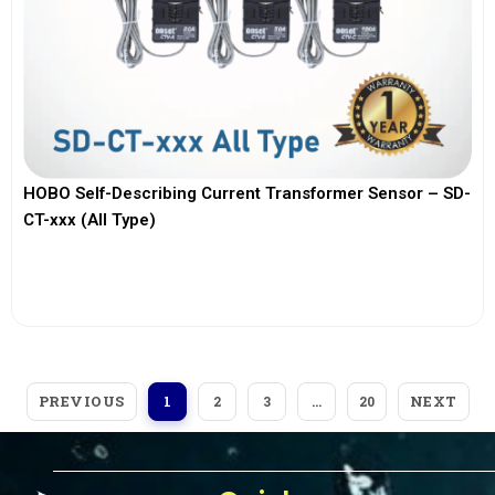
HOBO Self-Describing Current Transformer Sensor – SD-
CT-xxx (All Type)
View More
PREVIOUS
NEXT
1
2
3
…
20