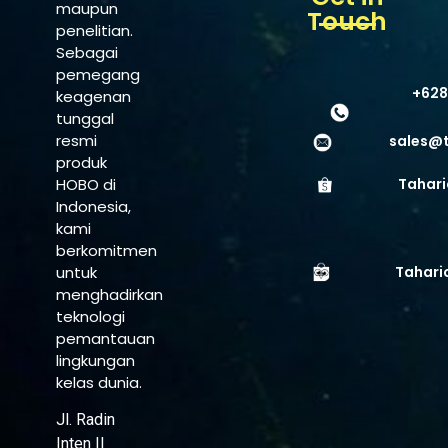
maupun
Touch
penelitian.
Sebagai
pemegang
+628
keagenan
tunggal
resmi
sales@
produk
HOBO di
Tahari
Indonesia,
kami
berkomitmen
untuk
Tahari
menghadirkan
teknologi
pemantauan
lingkungan
kelas dunia.
Jl. Radin
Inten II