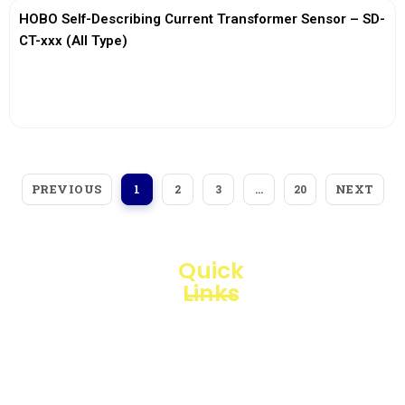
HOBO Self-Describing Current Transformer Sensor – SD-
CT-xxx (All Type)
View More
PREVIOUS
NEXT
1
2
3
…
20
Quick
Links
Loggerindo
hadir
Products
sebagai
mitra
Business
strategis
Line