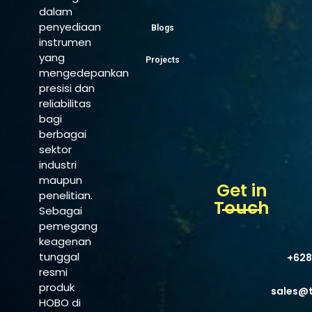
dalam
penyediaan
Blogs
instrumen
yang
Projects
mengedepankan
presisi dan
reliabilitas
bagi
berbagai
sektor
industri
maupun
Get in
penelitian.
Touch
Sebagai
pemegang
keagenan
tunggal
+628
resmi
produk
sales@
HOBO di