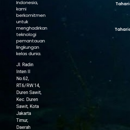
Indonesia,
Tahari
kami
berkomitmen
untuk
menghadirkan
Tahari
teknologi
pemantauan
lingkungan
kelas dunia.
Jl. Radin
Inten II
No.62,
RT.6/RW.14,
Duren Sawit,
Kec. Duren
Sawit, Kota
Jakarta
Timur,
Daerah