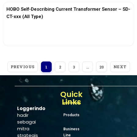
HOBO Self-Describing Current Transformer Sensor – SD-
CT-xxx (All Type)
View More
PREVIOUS
NEXT
1
2
3
…
20
Quick
Links
Loggerindo
hadir
Products
sebagai
mitra
Business
strategis
Line