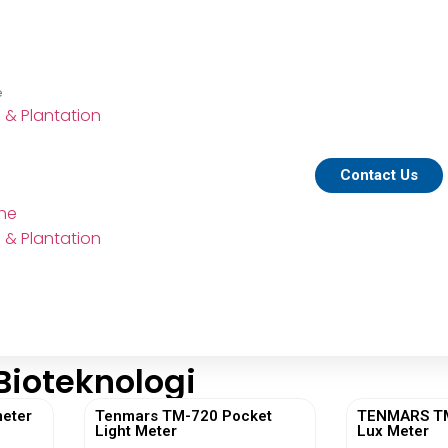
e
e & Plantation
Contact Us
ine
e & Plantation
Bioteknologi
eter
Tenmars TM-720 Pocket
TENMARS TM-
Light Meter
Lux Meter