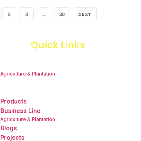
2
3
…
20
NEXT
Quick Links
Products
Business Line
Agriculture & Plantation
Blogs
Projects
Products
Business Line
Agriculture & Plantation
Blogs
Projects