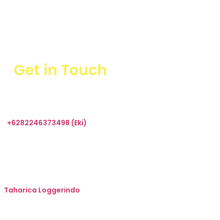
Get in Touch
+6282246373498 (Eki)
sales@taharica.com
Taharica Alatuji
Taharica Loggerindo