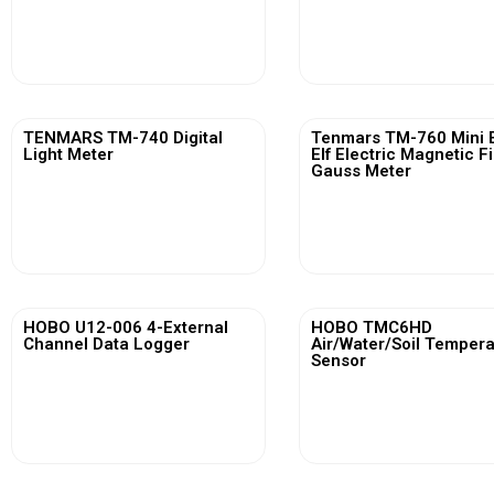
View More
View More
TENMARS TM-740 Digital
Tenmars TM-760 Mini 
Light Meter
Elf Electric Magnetic F
Gauss Meter
View More
View More
HOBO U12-006 4-External
HOBO TMC6HD
Channel Data Logger
Air/Water/Soil Temper
Sensor
View More
View More