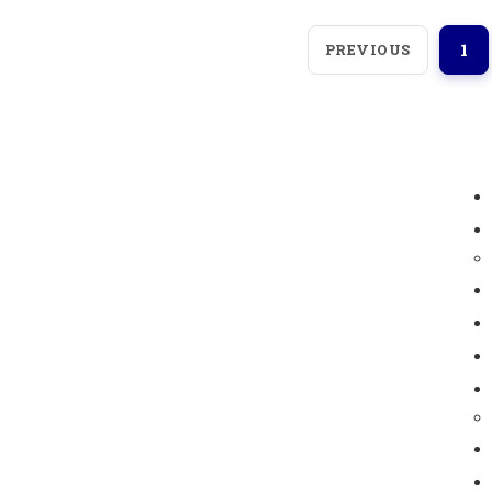
PREVIOUS
1
Loggerindo
hadir sebagai mitra strategis
dalam penyediaan instrumen yang
mengedepankan presisi dan reliabilitas bagi
berbagai sektor industri maupun penelitian.
Sebagai pemegang keagenan tunggal resmi
produk HOBO di Indonesia, kami berkomitmen
untuk menghadirkan teknologi pemantauan
lingkungan kelas dunia.
Jl. Radin Inten II No.62, RT.6/RW.14, Duren Sawit,
Kec. Duren Sawit, Kota Jakarta Timur, Daerah Khusus
Ibukota Jakarta 13440