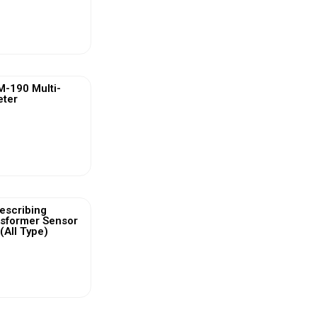
ew More
-190 Multi-
eter
ew More
escribing
nsformer Sensor
(All Type)
ew More