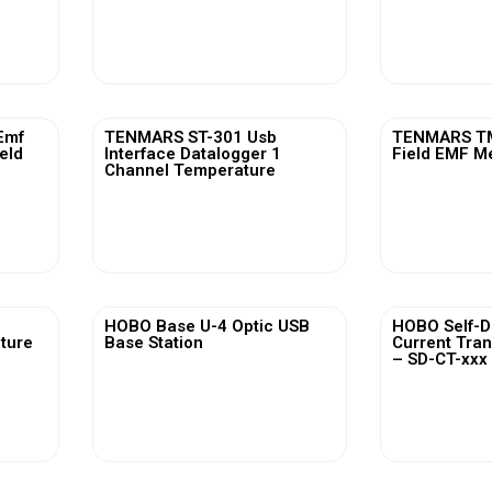
View More
Vi
Emf
TENMARS ST-301 Usb
TENMARS TM
ield
Interface Datalogger 1
Field EMF M
Channel Temperature
View More
Vi
HOBO Base U-4 Optic USB
HOBO Self-D
ature
Base Station
Current Tra
– SD-CT-xxx 
View More
Vi