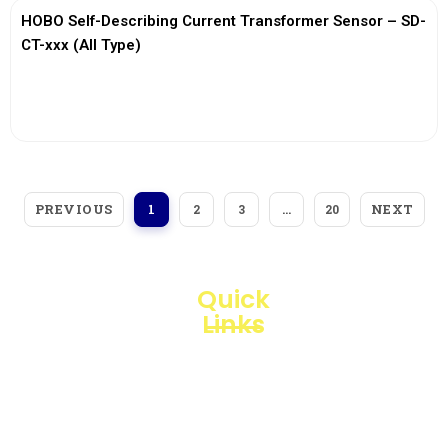
HOBO Self-Describing Current Transformer Sensor – SD-
CT-xxx (All Type)
View More
PREVIOUS
NEXT
1
2
3
…
20
Quick
Links
Loggerindo
hadir
Products
sebagai
mitra
Business
strategis
Line