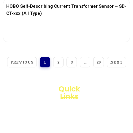
HOBO Self-Describing Current Transformer Sensor – SD-
CT-xxx (All Type)
View More
PREVIOUS
NEXT
1
2
3
…
20
Quick
Links
Loggerindo
hadir
Products
sebagai
mitra
Business
strategis
Line