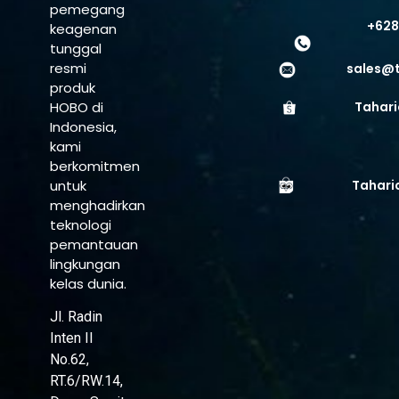
pemegang
+628
keagenan
tunggal
resmi
sales@
produk
HOBO di
Tahari
Indonesia,
kami
berkomitmen
untuk
Tahari
menghadirkan
teknologi
pemantauan
lingkungan
kelas dunia.
Jl. Radin
Inten II
No.62,
RT.6/RW.14,