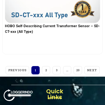
HOBO Self-Describing Current Transformer Sensor – SD-
CT-xxx (All Type)
View More
PREVIOUS
NEXT
1
2
3
…
20
Quick
Links