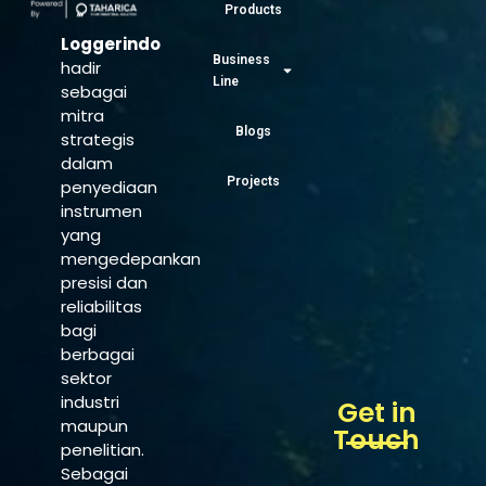
Products
Loggerindo
Business
hadir
Line
sebagai
mitra
Blogs
strategis
dalam
Projects
penyediaan
instrumen
yang
mengedepankan
presisi dan
reliabilitas
bagi
berbagai
sektor
industri
Get in
maupun
Touch
penelitian.
Sebagai