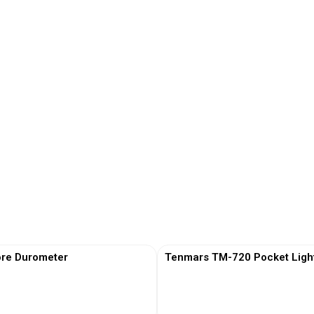
re Durometer
Tenmars TM-720 Pocket Ligh
View More
View More