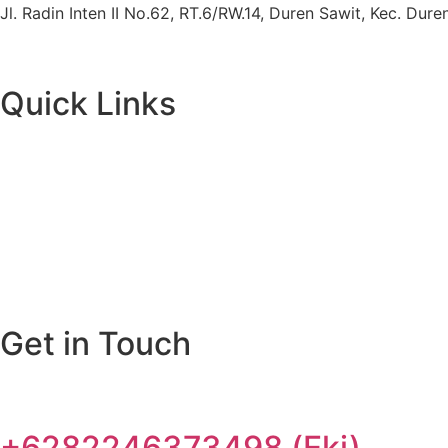
Jl. Radin Inten II No.62, RT.6/RW.14, Duren Sawit, Kec. Du
Quick Links
Get in Touch
+6282246373498 (Eki)