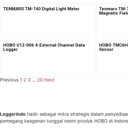
TENMARS TM-740 Digital Light Meter
Tenmars TM-76
Magnetic Fiel
View More
HOBO U12-006 4-External Channel Data
HOBO TMC6HD 
Logger
Sensor
View More
Previous
1
2
3
…
20
Next
Loggerindo
hadir sebagai mitra strategis dalam penyediaa
pemegang keagenan tunggal resmi produk HOBO di Indones