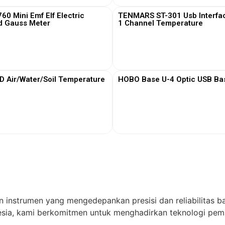
0 Mini Emf Elf Electric
TENMARS ST-301 Usb Interfa
d Gauss Meter
1 Channel Temperature
View More
View More
Air/Water/Soil Temperature
HOBO Base U-4 Optic USB Bas
View More
View More
n instrumen yang mengedepankan presisi dan reliabilitas ba
ia, kami berkomitmen untuk menghadirkan teknologi pema