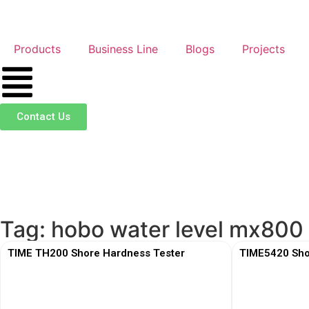
Products
Business Line
Blogs
Projects
Contact Us
Tag: hobo water level mx800
TIME TH200 Shore Hardness Tester
TIME5420 Sho
View More