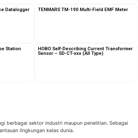
ce Datalogger
TENMARS TM-190 Multi-Field EMF Meter
View More
e Station
HOBO Self-Describing Current Transformer
Sensor – SD-CT-xxx (All Type)
View More
gi berbagai sektor industri maupun penelitian. Sebagai
ntauan lingkungan kelas dunia.