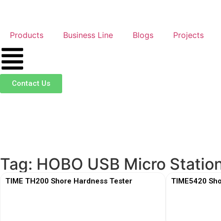
Products
Business Line
Blogs
Projects
Contact Us
Tag: HOBO USB Micro Statio
TIME TH200 Shore Hardness Tester
TIME5420 Sho
View More