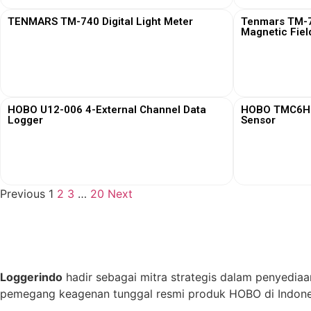
TENMARS TM-740 Digital Light Meter
Tenmars TM-76
Magnetic Fiel
View More
HOBO U12-006 4-External Channel Data
HOBO TMC6HD 
Logger
Sensor
View More
Previous
1
2
3
…
20
Next
Loggerindo
hadir sebagai mitra strategis dalam penyediaa
pemegang keagenan tunggal resmi produk HOBO di Indones