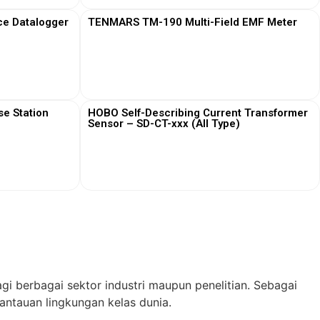
ce Datalogger
TENMARS TM-190 Multi-Field EMF Meter
View More
e Station
HOBO Self-Describing Current Transformer
Sensor – SD-CT-xxx (All Type)
View More
gi berbagai sektor industri maupun penelitian. Sebagai
ntauan lingkungan kelas dunia.