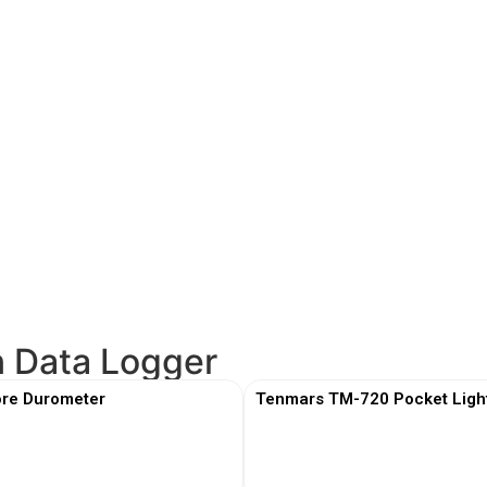
n Data Logger
re Durometer
Tenmars TM-720 Pocket Ligh
View More
View More