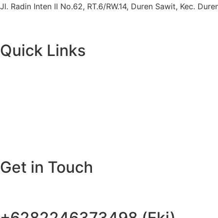
Jl. Radin Inten II No.62, RT.6/RW.14, Duren Sawit, Kec. Du
Quick Links
Get in Touch
+6282246373498 (Eki)