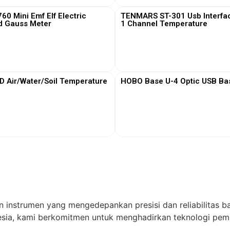
0 Mini Emf Elf Electric
TENMARS ST-301 Usb Interfa
d Gauss Meter
1 Channel Temperature
View More
View More
Air/Water/Soil Temperature
HOBO Base U-4 Optic USB Bas
View More
View More
n instrumen yang mengedepankan presisi dan reliabilitas ba
ia, kami berkomitmen untuk menghadirkan teknologi pema