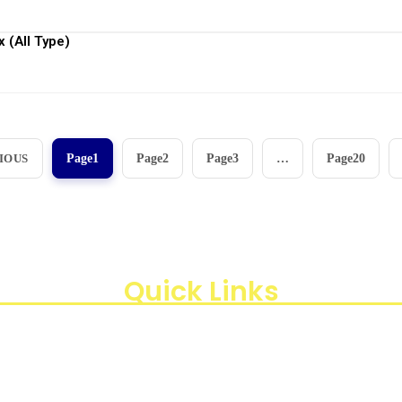
View More
 (All Type)
View More
IOUS
Page
1
Page
2
Page
3
…
Page
20
aan instrumen yang mengedepankan presisi dan reliabilit
di Indonesia, kami berkomitmen untuk menghadirkan te
, Kota Jakarta Timur, Daerah Khusus Ibukota Jakarta 13440
Quick Links
Products
Business Line