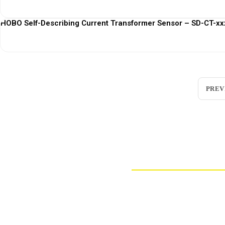
HOBO Self-Describing Current Transformer Sensor – SD-CT-xxx
PREV
Loggerindo
hadir sebagai mitra strategis dalam penyedi
Sebagai pemegang keagenan tunggal resmi produk HOBO 
Jl. Radin Inten II No.62, RT.6/RW.14, Duren Sawit, Kec. Duren Sawit