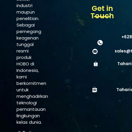
industri
Get in
maupun
Touch
penelitian.
Sebagai
pemegang
+628
keagenan
tunggal
resmi
sales@
produk
HOBO di
Tahari
Indonesia,
kami
berkomitmen
untuk
Tahari
menghadirkan
teknologi
pemantauan
lingkungan
kelas dunia.