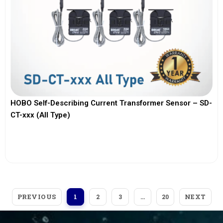
HOBO Self-Describing Current Transformer Sensor – SD-
CT-xxx (All Type)
View More
PREVIOUS
NEXT
1
2
3
…
20