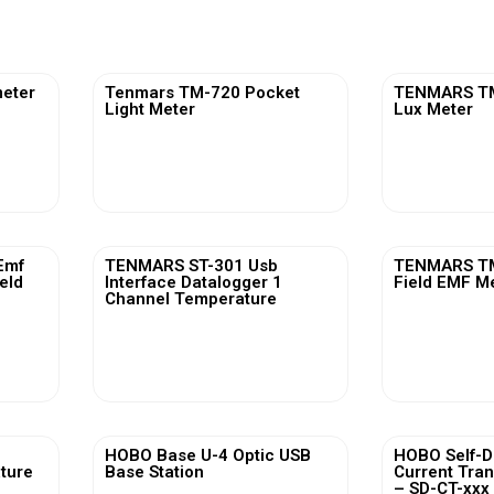
eter
Tenmars TM-720 Pocket
TENMARS TM-
Light Meter
Lux Meter
View More
Vi
Emf
TENMARS ST-301 Usb
TENMARS TM
ield
Interface Datalogger 1
Field EMF M
Channel Temperature
View More
Vi
HOBO Base U-4 Optic USB
HOBO Self-D
ature
Base Station
Current Tra
– SD-CT-xxx 