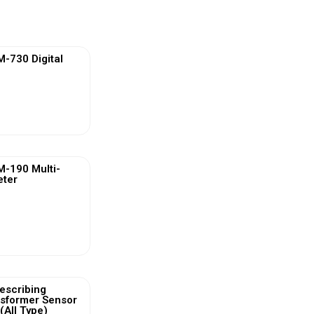
730 Digital
ew More
-190 Multi-
eter
ew More
escribing
nsformer Sensor
(All Type)