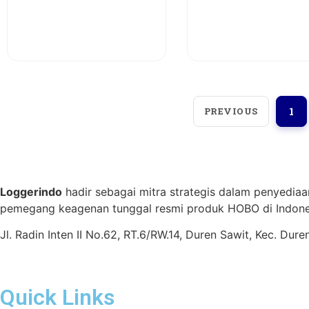
View More
View More
PREVIOUS
1
Loggerindo
hadir sebagai mitra strategis dalam penyediaa
pemegang keagenan tunggal resmi produk HOBO di Indones
Jl. Radin Inten II No.62, RT.6/RW.14, Duren Sawit, Kec. Du
Quick Links