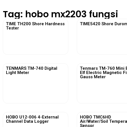
Tag: hobo mx2203 fungsi
TIME TH200 Shore Hardness
TIME5420 Shore Durom
Tester
View More
View More
TENMARS TM-740 Digital
Tenmars TM-760 Mini 
Light Meter
Elf Electric Magnetic F
Gauss Meter
View More
View More
HOBO U12-006 4-External
HOBO TMC6HD
Channel Data Logger
Air/Water/Soil Temper
Sensor