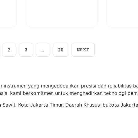
View More
Vi
2
3
…
20
NEXT
n instrumen yang mengedepankan presisi dan reliabilitas ba
ia, kami berkomitmen untuk menghadirkan teknologi pema
ren Sawit, Kota Jakarta Timur, Daerah Khusus Ibukota Jakart