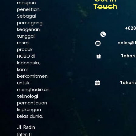
maupun
Touch
penelitian.
Sebagai
pemegang
+628
keagenan
tunggal
resmi
sales@
produk
HOBO di
Tahari
Indonesia,
kami
berkomitmen
untuk
Tahari
menghadirkan
teknologi
pemantauan
lingkungan
kelas dunia.
Jl. Radin
Inten II