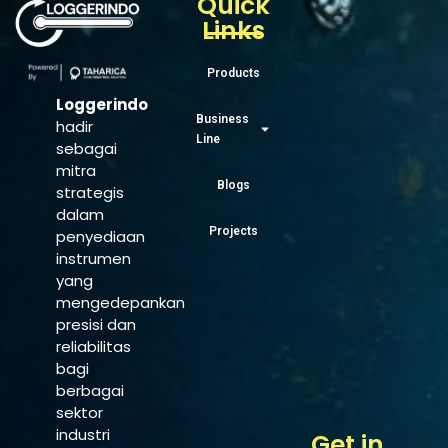
Quick
Links
Products
Loggerindo
Business
hadir
Line
sebagai
mitra
Blogs
strategis
dalam
Projects
penyediaan
instrumen
yang
mengedepankan
presisi dan
reliabilitas
bagi
berbagai
sektor
industri
Get in