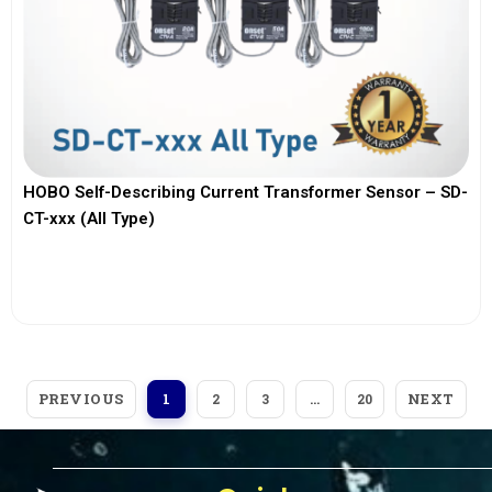
HOBO Self-Describing Current Transformer Sensor – SD-
CT-xxx (All Type)
View More
PREVIOUS
NEXT
1
2
3
…
20