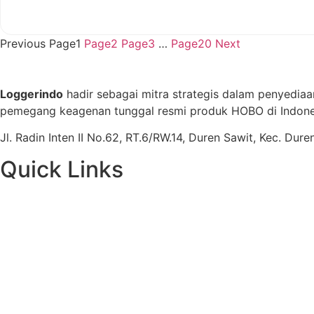
Previous
Page
1
Page
2
Page
3
…
Page
20
Next
Loggerindo
hadir sebagai mitra strategis dalam penyediaa
pemegang keagenan tunggal resmi produk HOBO di Indones
Jl. Radin Inten II No.62, RT.6/RW.14, Duren Sawit, Kec. Du
Quick Links