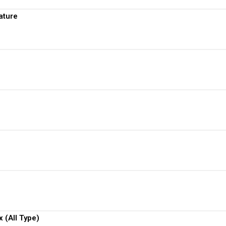
ature
View More
View More
View More
View More
View More
 (All Type)