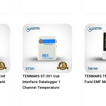
View More
Vi
Emf
TENMARS ST-301 Usb
TENMARS TM
ield
Interface Datalogger 1
Field EMF M
Channel Temperature
View More
Vi