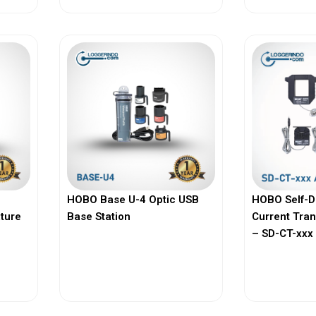
HOBO Base U-4 Optic USB
HOBO Self-D
ature
Base Station
Current Tra
– SD-CT-xxx 
View More
Vi