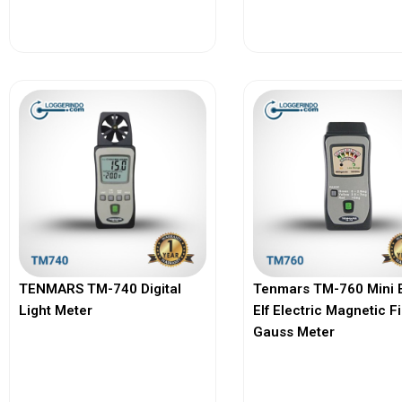
View More
View More
TENMARS TM-740 Digital
Tenmars TM-760 Mini 
Light Meter
Elf Electric Magnetic F
Gauss Meter
View More
View More