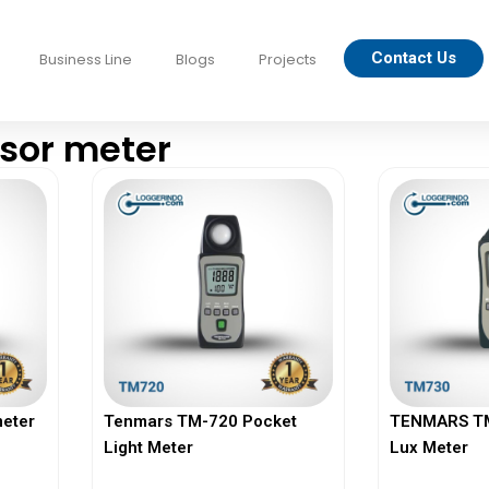
Contact Us
Business Line
Blogs
Projects
nsor meter
eter
Tenmars TM-720 Pocket
TENMARS TM-
Light Meter
Lux Meter