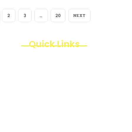
2
3
…
20
NEXT
Quick Links
Products
Business Line
Blogs
Projects