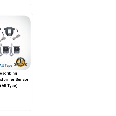
escribing
nsformer Sensor
(All Type)
ew More