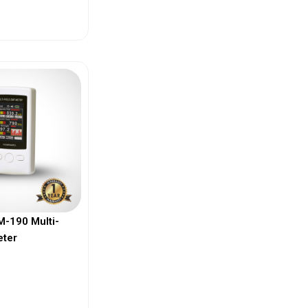
ew More
-190 Multi-
eter
ew More