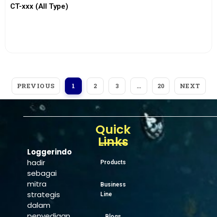
CT-xxx (All Type)
View More
PREVIOUS
NEXT
1
2
3
…
20
Quick
Links
Loggerindo
hadir
Products
sebagai
mitra
Business
strategis
Line
dalam
penyediaan
Blogs