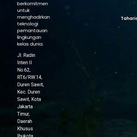
berkomitmen
untuk
menghadirkan
Tahari
teknologi
pemantauan
lingkungan
kelas dunia.
Jl. Radin
Inten II
No.62,
RT.6/RW.14,
Duren Sawit,
Kec. Duren
Sawit, Kota
Jakarta
Timur,
Daerah
Khusus
Ibukota