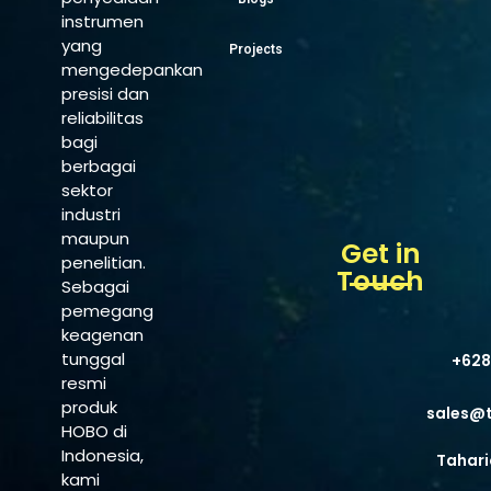
instrumen
yang
Projects
mengedepankan
presisi dan
reliabilitas
bagi
berbagai
sektor
industri
maupun
Get in
penelitian.
Touch
Sebagai
pemegang
keagenan
tunggal
+628
resmi
produk
sales@
HOBO di
Indonesia,
Tahari
kami