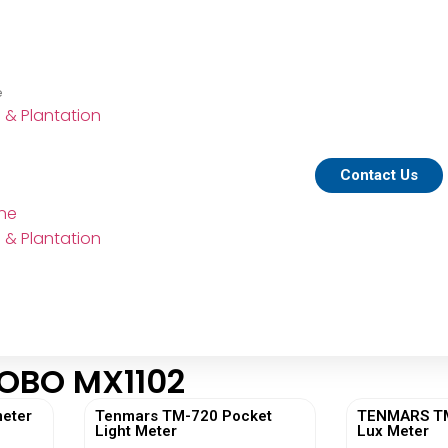
e
e & Plantation
Contact Us
ine
e & Plantation
HOBO MX1102
eter
Tenmars TM-720 Pocket
TENMARS TM-
Light Meter
Lux Meter