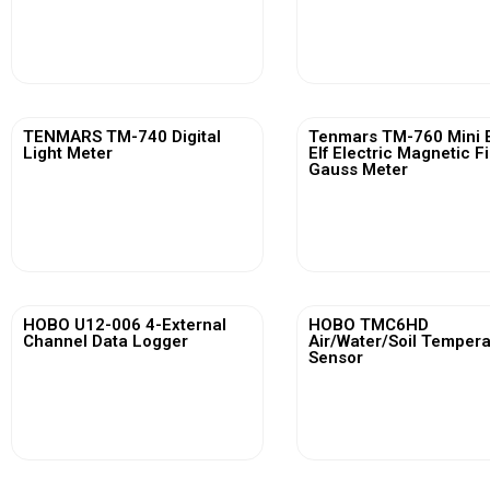
View More
View More
TENMARS TM-740 Digital
Tenmars TM-760 Mini 
Light Meter
Elf Electric Magnetic F
Gauss Meter
View More
View More
HOBO U12-006 4-External
HOBO TMC6HD
Channel Data Logger
Air/Water/Soil Temper
Sensor
View More
View More