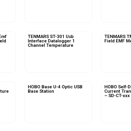
View More
Vi
Emf
TENMARS ST-301 Usb
TENMARS TM
ield
Interface Datalogger 1
Field EMF M
Channel Temperature
View More
Vi
HOBO Base U-4 Optic USB
HOBO Self-D
ature
Base Station
Current Tra
– SD-CT-xxx 
View More
Vi