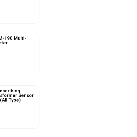
ew More
-190 Multi-
eter
ew More
escribing
nsformer Sensor
(All Type)
ew More