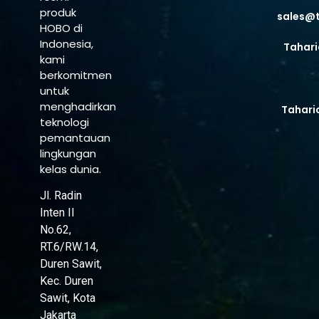
produk
sales@
HOBO di
Indonesia,
Tahari
kami
berkomitmen
untuk
menghadirkan
Tahari
teknologi
pemantauan
lingkungan
kelas dunia.
Jl. Radin
Inten II
No.62,
RT.6/RW.14,
Duren Sawit,
Kec. Duren
Sawit, Kota
Jakarta