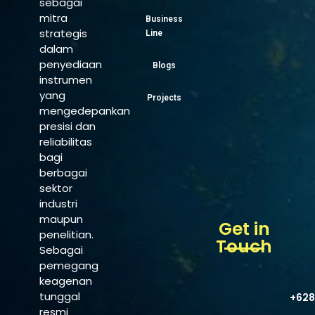
sebagai
mitra
Business
strategis
Line
dalam
penyediaan
Blogs
instrumen
yang
Projects
mengedepankan
presisi dan
reliabilitas
bagi
berbagai
sektor
industri
maupun
Get in
penelitian.
Touch
Sebagai
pemegang
keagenan
tunggal
+628
resmi