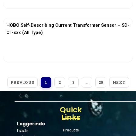
HOBO Self-Describing Current Transformer Sensor – SD-
CT-xxx (All Type)
View More
PREVIOUS
NEXT
1
2
3
…
20
Quick
Links
Loggerindo
hadir
Products