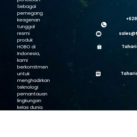
Sebagai
pemegang
+628
keagenan
tunggal
resmi
sales@
produk
HOBO di
Tahari
Indonesia,
kami
berkomitmen
untuk
Tahari
menghadirkan
teknologi
pemantauan
lingkungan
kelas dunia.
Jl. Radin
Inten II
No.62,