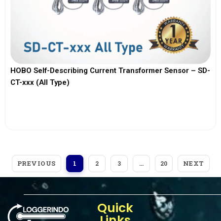
HOBO Self-Describing Current Transformer Sensor – SD-
CT-xxx (All Type)
View More
PREVIOUS
NEXT
1
2
3
…
20
Quick
Links