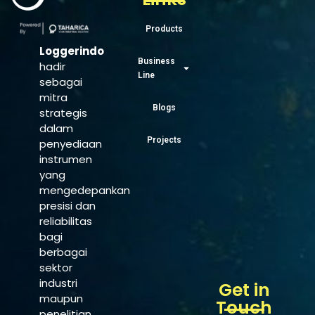
Products
Loggerindo
Business
hadir
Line
sebagai
mitra
Blogs
strategis
dalam
Projects
penyediaan
instrumen
yang
mengedepankan
presisi dan
reliabilitas
bagi
berbagai
sektor
industri
Get in
maupun
Touch
penelitian.