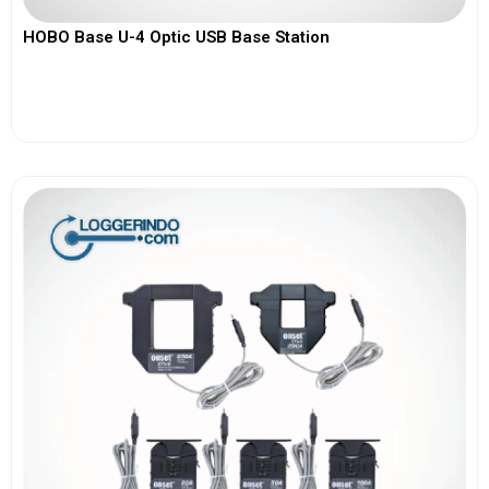
HOBO Base U-4 Optic USB Base Station
View More