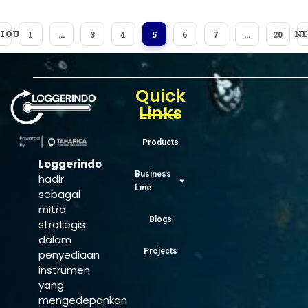
IOUS
N
1
…
3
4
5
6
7
…
20
Quick
Links
Products
Loggerindo
Business
hadir
Line
sebagai
mitra
Blogs
strategis
dalam
Projects
penyediaan
instrumen
yang
mengedepankan