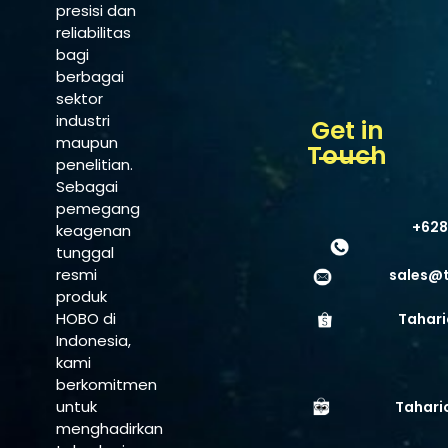
presisi dan
reliabilitas
bagi
berbagai
sektor
industri
Get in
maupun
Touch
penelitian.
Sebagai
pemegang
+628
keagenan
tunggal
resmi
sales@
produk
HOBO di
Tahari
Indonesia,
kami
berkomitmen
untuk
Tahari
menghadirkan