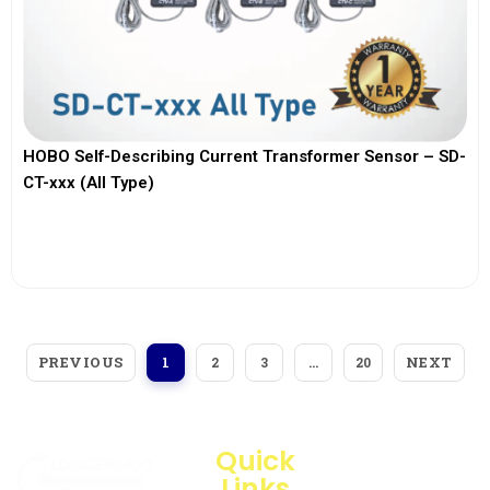
HOBO Self-Describing Current Transformer Sensor – SD-
CT-xxx (All Type)
View More
PREVIOUS
NEXT
1
2
3
…
20
Quick
Links