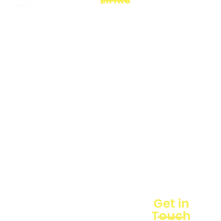
Products
Loggerindo
Business
hadir
Line
sebagai
mitra
Blogs
strategis
dalam
Projects
penyediaan
instrumen
yang
mengedepankan
presisi dan
reliabilitas
bagi
berbagai
sektor
industri
Get in
maupun
Touch
penelitian.