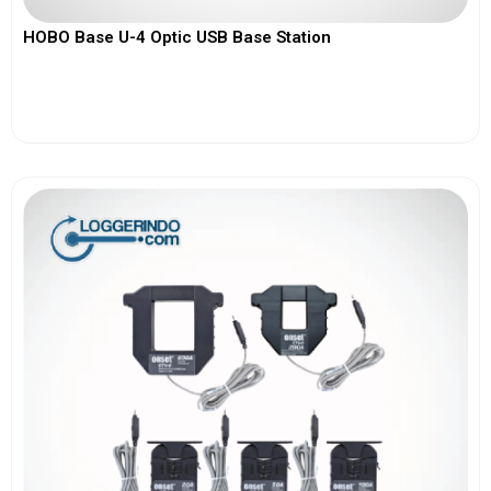
HOBO Base U-4 Optic USB Base Station
View More