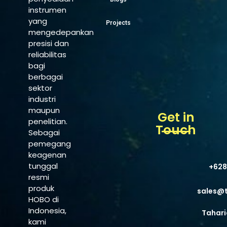
instrumen
yang
Projects
mengedepankan
presisi dan
reliabilitas
bagi
berbagai
sektor
industri
maupun
Get in
penelitian.
Touch
Sebagai
pemegang
keagenan
tunggal
+628
resmi
produk
sales@
HOBO di
Indonesia,
Tahari
kami