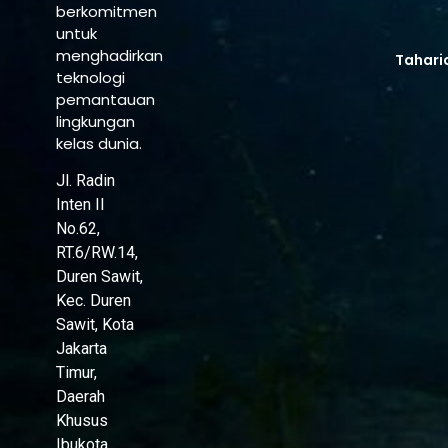
berkomitmen
untuk
menghadirkan
Tahari
teknologi
pemantauan
lingkungan
kelas dunia.
Jl. Radin
Inten II
No.62,
RT.6/RW.14,
Duren Sawit,
Kec. Duren
Sawit, Kota
Jakarta
Timur,
Daerah
Khusus
Ibukota