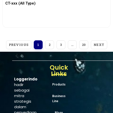
CT-xxx (All Type)
View More
PREVIOUS
NEXT
1
2
3
…
20
Quick
Links
Loggerindo
hadir
Products
sebagai
mitra
Business
strategis
Line
dalam
penyediaan
Blogs