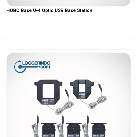
HOBO Base U-4 Optic USB Base Station
View More