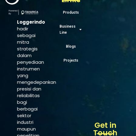
Products
Loggerindo
Business
hadir
Line
sebagai
mitra
Blogs
strategis
dalam
Projects
penyediaan
instrumen
yang
mengedepankan
presisi dan
reliabilitas
bagi
berbagai
sektor
industri
Get in
maupun
Touch
penelitian.