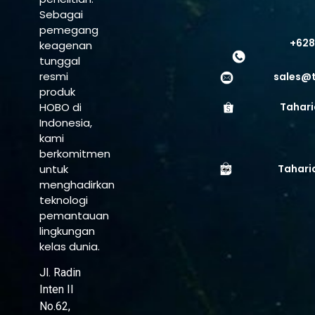
Sebagai
pemegang
+628
keagenan
tunggal
resmi
sales@
produk
HOBO di
Tahari
Indonesia,
kami
berkomitmen
untuk
Tahari
menghadirkan
teknologi
pemantauan
lingkungan
kelas dunia.
Jl. Radin
Inten II
No.62,