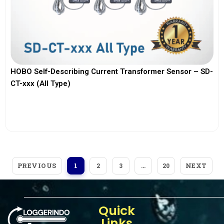
HOBO Self-Describing Current Transformer Sensor – SD-
CT-xxx (All Type)
View More
PREVIOUS
NEXT
1
2
3
…
20
Quick
Links