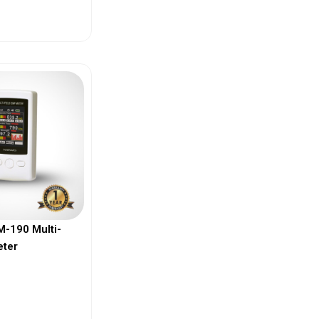
ew More
-190 Multi-
eter
ew More