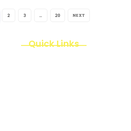
2
3
…
20
NEXT
Quick Links
Products
Business Line
Blogs
Projects