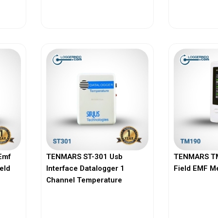
View More
Vi
Emf
TENMARS ST-301 Usb
TENMARS TM
ield
Interface Datalogger 1
Field EMF M
Channel Temperature
View More
Vi