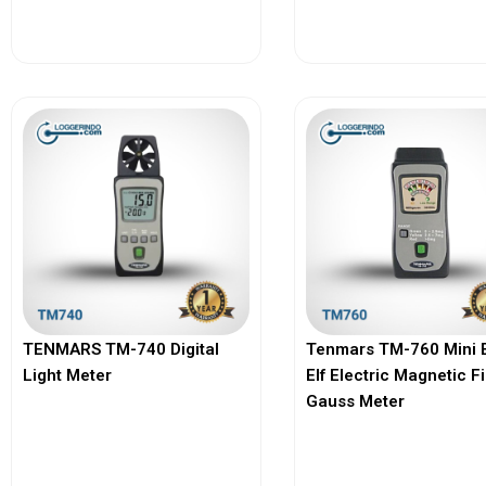
View More
View More
TENMARS TM-740 Digital
Tenmars TM-760 Mini 
Light Meter
Elf Electric Magnetic F
Gauss Meter
View More
View More