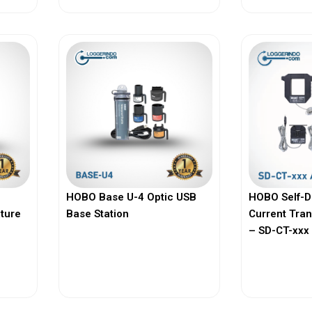
HOBO Base U-4 Optic USB
HOBO Self-D
ature
Base Station
Current Tra
– SD-CT-xxx 
View More
Vi