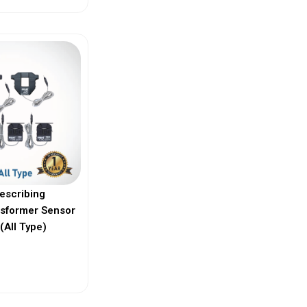
escribing
nsformer Sensor
(All Type)
ew More