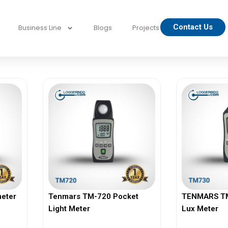
Contact Us
Business Line
Blogs
Projects
eter
Tenmars TM-720 Pocket
TENMARS TM-
Light Meter
Lux Meter