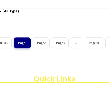
View More
 (All Type)
View More
IOUS
Page
1
Page
2
Page
3
…
Page
20
aan instrumen yang mengedepankan presisi dan reliabilit
di Indonesia, kami berkomitmen untuk menghadirkan te
, Kota Jakarta Timur, Daerah Khusus Ibukota Jakarta 13440
Quick Links
Products
Business Line