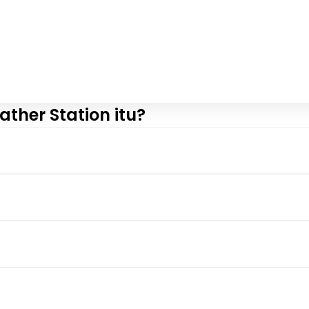
ther Station itu?
View More
View More
View More
View More