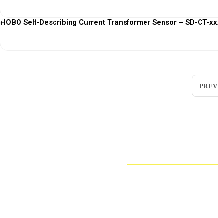
HOBO Self-Describing Current Transformer Sensor – SD-CT-xxx
PREV
Loggerindo
hadir sebagai mitra strategis dalam penyedi
Sebagai pemegang keagenan tunggal resmi produk HOBO 
Jl. Radin Inten II No.62, RT.6/RW.14, Duren Sawit, Kec. Duren Sawit