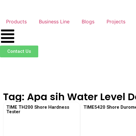
Products
Business Line
Blogs
Projects
Contact Us
Tag: Apa sih Water Level 
TIME TH200 Shore Hardness
TIME5420 Shore Durome
Tester
View More
View More