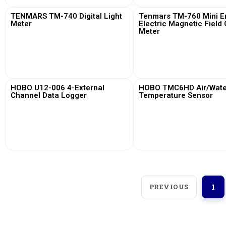
TENMARS TM-740 Digital Light
Tenmars TM-760 Mini Em
Meter
Electric Magnetic Field
Meter
View More
View More
HOBO U12-006 4-External
HOBO TMC6HD Air/Water
Channel Data Logger
Temperature Sensor
View More
View More
PREVIOUS
1