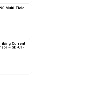
0 Multi-Field
 More
ribing Current
nsor – SD-CT-
 More