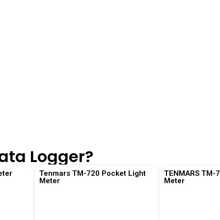
Data Logger?
ter
Tenmars TM-720 Pocket Light
TENMARS TM-730
Meter
Meter
View More
View