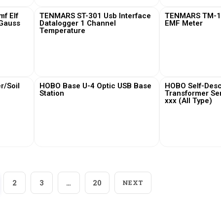
f Elf
TENMARS ST-301 Usb Interface
TENMARS TM-19
 Gauss
Datalogger 1 Channel
EMF Meter
Temperature
View More
View
/Soil
HOBO Base U-4 Optic USB Base
HOBO Self-Desc
Station
Transformer Se
xxx (All Type)
View More
View
2
3
…
20
NEXT