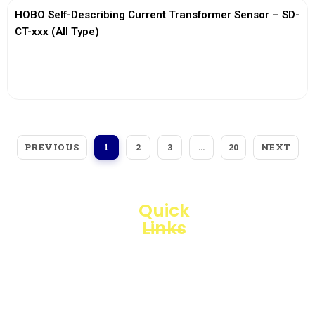
HOBO Self-Describing Current Transformer Sensor – SD-
CT-xxx (All Type)
View More
PREVIOUS
NEXT
1
2
3
…
20
Quick
Links
Loggerindo
hadir
Products
sebagai
mitra
Business
strategis
Line