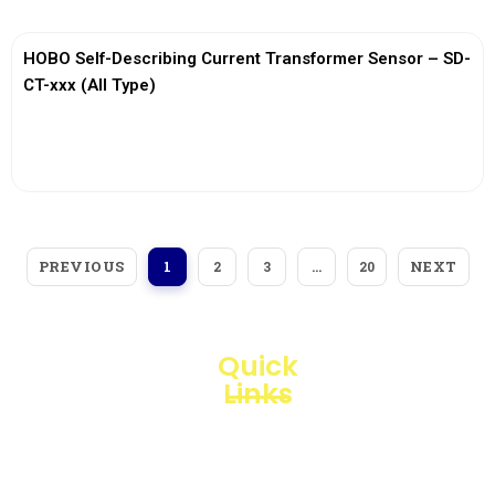
HOBO Self-Describing Current Transformer Sensor – SD-
CT-xxx (All Type)
View More
PREVIOUS
NEXT
1
2
3
…
20
Quick
Links
Loggerindo
hadir
Products
sebagai
mitra
Business