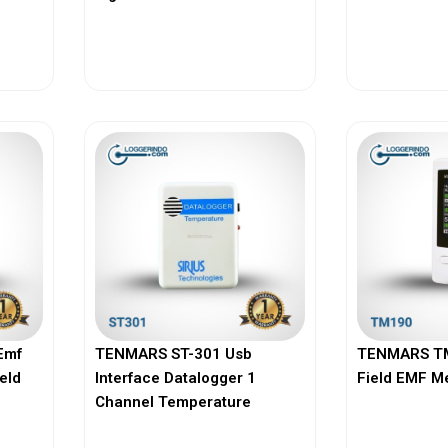
View More
Vi
Emf
TENMARS ST-301 Usb
TENMARS TM
ield
Interface Datalogger 1
Field EMF M
Channel Temperature