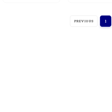
PREVIOUS
1
Loggerindo
hadir sebagai mitra strategis
dalam penyediaan instrumen yang
mengedepankan presisi dan reliabilitas bagi
berbagai sektor industri maupun penelitian.
Sebagai pemegang keagenan tunggal resmi
produk HOBO di Indonesia, kami berkomitmen
untuk menghadirkan teknologi pemantauan
lingkungan kelas dunia.
Jl. Radin Inten II No.62, RT.6/RW.14, Duren Sawit,