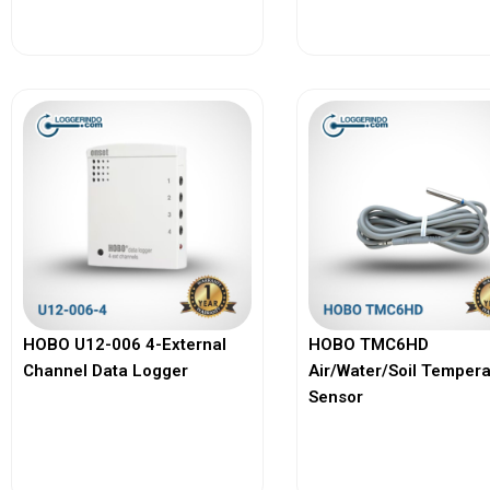
View More
View More
HOBO U12-006 4-External
HOBO TMC6HD
Channel Data Logger
Air/Water/Soil Temper
Sensor
View More
View More