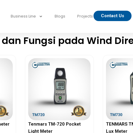
Contact Us
Business Line
Blogs
Projects
 dan Fungsi pada Wind Dire
eter
Tenmars TM-720 Pocket
TENMARS TM-
Light Meter
Lux Meter