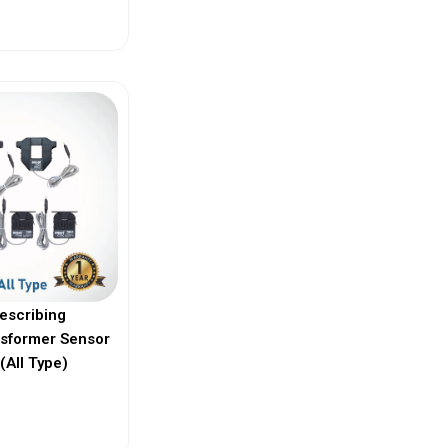
ew More
escribing
nsformer Sensor
(All Type)
ew More