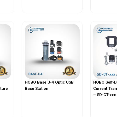
View More
Vi
HOBO Base U-4 Optic USB
HOBO Self-D
ature
Base Station
Current Tra
– SD-CT-xxx 
View More
Vi