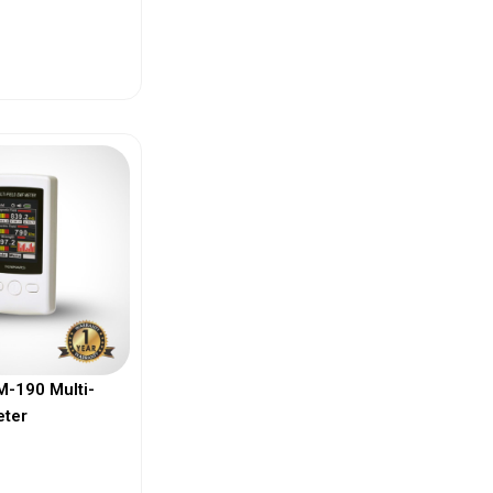
ew More
-190 Multi-
eter