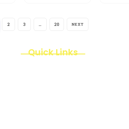
2
3
…
20
NEXT
Quick Links
Products
Business Line
Blogs
Projects