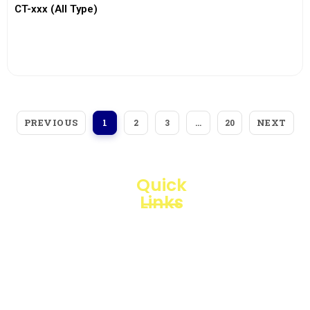
CT-xxx (All Type)
View More
PREVIOUS
NEXT
1
2
3
…
20
Quick
Links
Loggerindo
hadir
Products
sebagai
mitra
Business
strategis
Line
dalam
penyediaan
Blogs