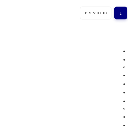
PREVIOUS
1
Loggerindo
hadir sebagai mitra strategis
dalam penyediaan instrumen yang
mengedepankan presisi dan reliabilitas bagi
berbagai sektor industri maupun penelitian.
Sebagai pemegang keagenan tunggal resmi
produk HOBO di Indonesia, kami berkomitmen
untuk menghadirkan teknologi pemantauan
lingkungan kelas dunia.
Jl. Radin Inten II No.62, RT.6/RW.14, Duren Sawit,
Kec. Duren Sawit, Kota Jakarta Timur, Daerah Khusus
Ibukota Jakarta 13440