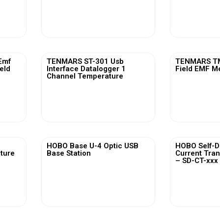
View More
Vi
Emf
TENMARS ST-301 Usb
TENMARS TM
ield
Interface Datalogger 1
Field EMF M
Channel Temperature
View More
Vi
HOBO Base U-4 Optic USB
HOBO Self-D
ature
Base Station
Current Tra
– SD-CT-xxx 
View More
Vi