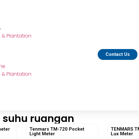
e
e & Plantation
Contact Us
ine
e & Plantation
r suhu ruangan
eter
Tenmars TM-720 Pocket
TENMARS TM-
Light Meter
Lux Meter