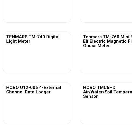
View More
View More
TENMARS TM-740 Digital
Tenmars TM-760 Mini 
Light Meter
Elf Electric Magnetic F
Gauss Meter
View More
View More
HOBO U12-006 4-External
HOBO TMC6HD
Channel Data Logger
Air/Water/Soil Temper
Sensor
View More
View More