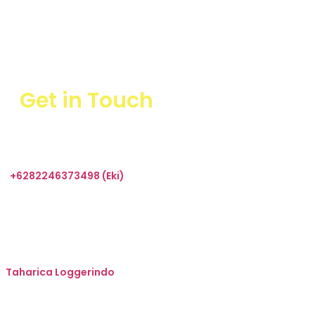
Get in Touch
+6282246373498 (Eki)
sales@taharica.com
Taharica Alatuji
Taharica Loggerindo