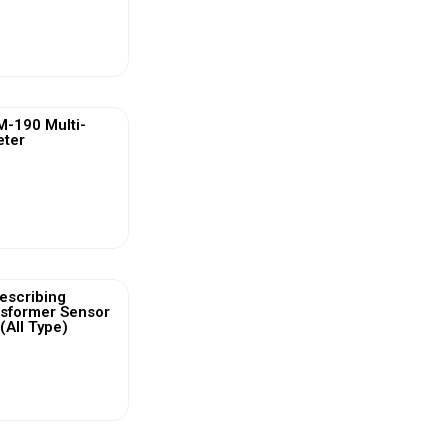
ew More
-190 Multi-
eter
ew More
escribing
nsformer Sensor
(All Type)
ew More