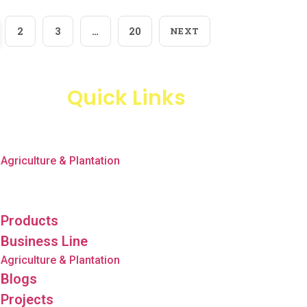
2
3
…
20
NEXT
Quick Links
Products
Business Line
Agriculture & Plantation
Blogs
Projects
Products
Business Line
Agriculture & Plantation
Blogs
Projects