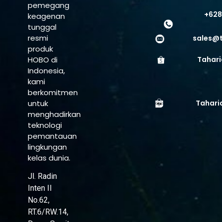
pemegang
+628
keagenan
tunggal
resmi
sales@
produk
HOBO di
Tahari
Indonesia,
kami
berkomitmen
untuk
Tahari
menghadirkan
teknologi
pemantauan
lingkungan
kelas dunia.
Jl. Radin
Inten II
No.62,
RT.6/RW.14,