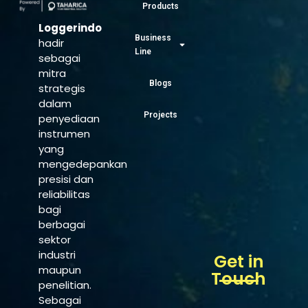
Products
Loggerindo
Business
hadir
Line
sebagai
mitra
Blogs
strategis
dalam
Projects
penyediaan
instrumen
yang
mengedepankan
presisi dan
reliabilitas
bagi
berbagai
sektor
industri
Get in
maupun
Touch
penelitian.
Sebagai