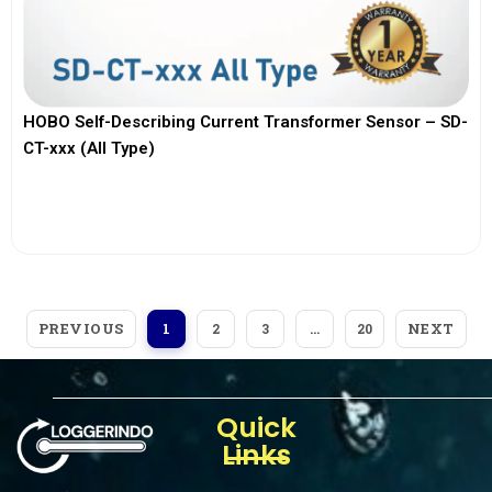
HOBO Self-Describing Current Transformer Sensor – SD-
CT-xxx (All Type)
View More
PREVIOUS
NEXT
1
2
3
…
20
Quick
Links