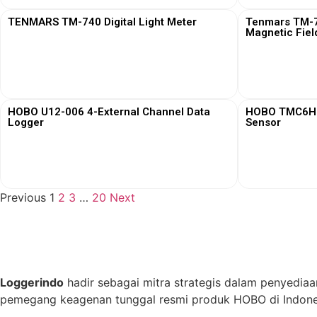
TENMARS TM-740 Digital Light Meter
Tenmars TM-76
Magnetic Fiel
View More
HOBO U12-006 4-External Channel Data
HOBO TMC6HD 
Logger
Sensor
View More
Previous
1
2
3
…
20
Next
Loggerindo
hadir sebagai mitra strategis dalam penyediaa
pemegang keagenan tunggal resmi produk HOBO di Indones