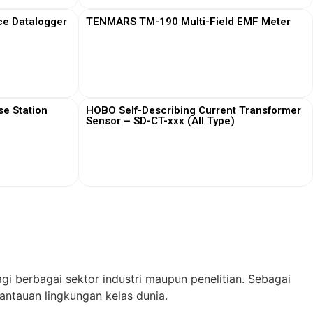
ce Datalogger
TENMARS TM-190 Multi-Field EMF Meter
View More
e Station
HOBO Self-Describing Current Transformer
Sensor – SD-CT-xxx (All Type)
View More
gi berbagai sektor industri maupun penelitian. Sebagai
ntauan lingkungan kelas dunia.