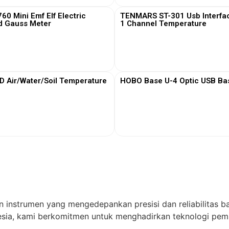
0 Mini Emf Elf Electric
TENMARS ST-301 Usb Interfa
d Gauss Meter
1 Channel Temperature
View More
View More
Air/Water/Soil Temperature
HOBO Base U-4 Optic USB Bas
View More
View More
n instrumen yang mengedepankan presisi dan reliabilitas ba
ia, kami berkomitmen untuk menghadirkan teknologi pema