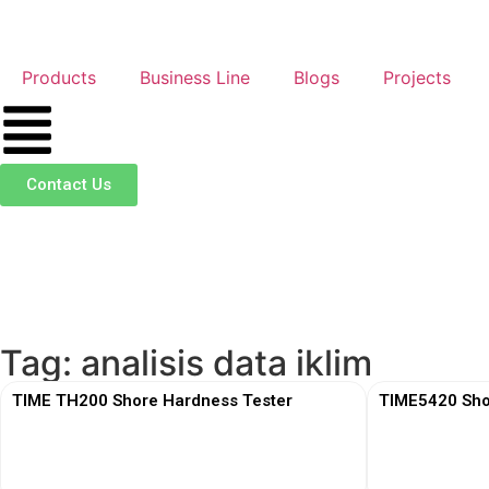
Products
Business Line
Blogs
Projects
Contact Us
Tag: analisis data iklim
TIME TH200 Shore Hardness Tester
TIME5420 Sho
View More