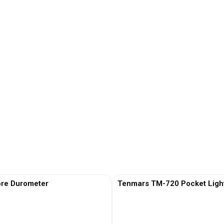
re Durometer
Tenmars TM-720 Pocket Ligh
View More
View More