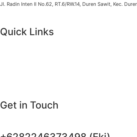
Jl. Radin Inten II No.62, RT.6/RW.14, Duren Sawit, Kec. Du
Quick Links
Get in Touch
+6282246373498 (Eki)