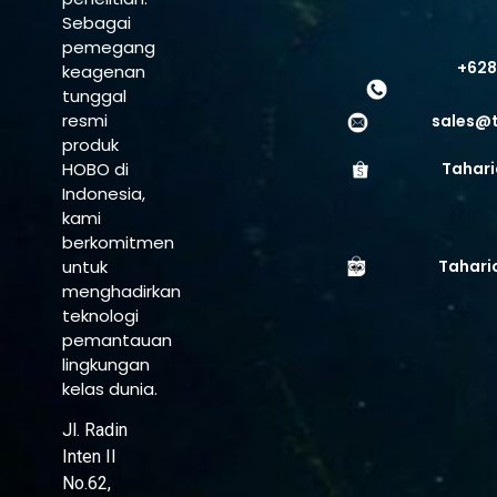
Sebagai
pemegang
+628
keagenan
tunggal
resmi
sales@
produk
HOBO di
Tahari
Indonesia,
kami
berkomitmen
untuk
Tahari
menghadirkan
teknologi
pemantauan
lingkungan
kelas dunia.
Jl. Radin
Inten II
No.62,