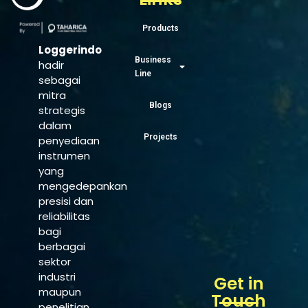
Products
Loggerindo
Business
hadir
Line
sebagai
mitra
Blogs
strategis
dalam
Projects
penyediaan
instrumen
yang
mengedepankan
presisi dan
reliabilitas
bagi
berbagai
sektor
industri
Get in
maupun
Touch
penelitian.