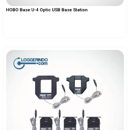
HOBO Base U-4 Optic USB Base Station
View More