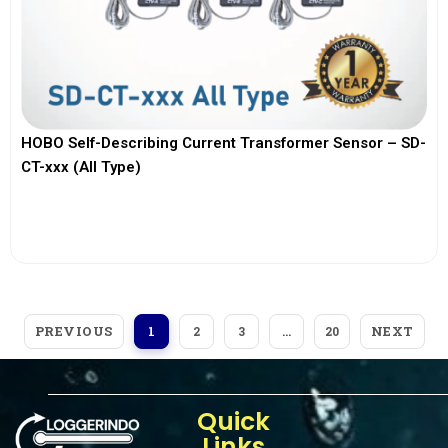
HOBO Self-Describing Current Transformer Sensor – SD-
CT-xxx (All Type)
View More
PREVIOUS
NEXT
1
2
3
…
20
Quick
Links