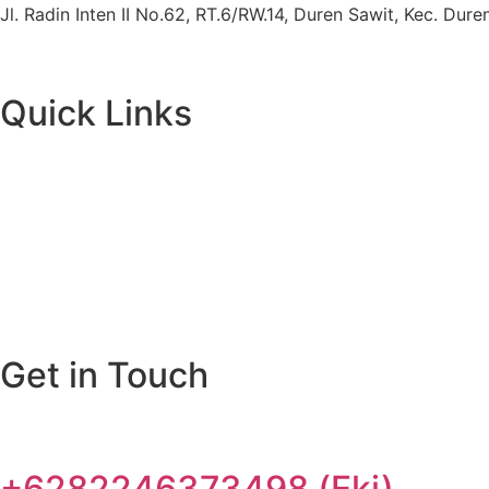
Jl. Radin Inten II No.62, RT.6/RW.14, Duren Sawit, Kec. Du
Quick Links
Get in Touch
+6282246373498 (Eki)