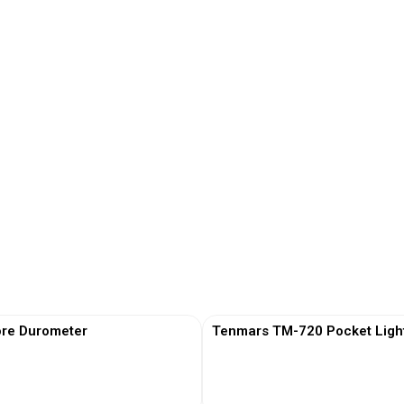
re Durometer
Tenmars TM-720 Pocket Ligh
View More
View More