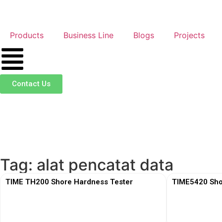
Products
Business Line
Blogs
Projects
Contact Us
Tag: alat pencatat data
TIME TH200 Shore Hardness Tester
TIME5420 Sho
View More