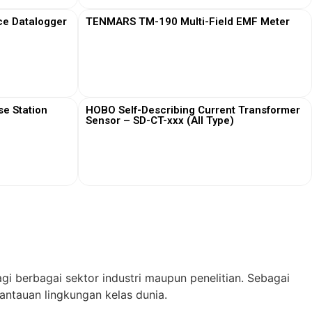
ce Datalogger
TENMARS TM-190 Multi-Field EMF Meter
View More
e Station
HOBO Self-Describing Current Transformer
Sensor – SD-CT-xxx (All Type)
View More
gi berbagai sektor industri maupun penelitian. Sebagai
ntauan lingkungan kelas dunia.