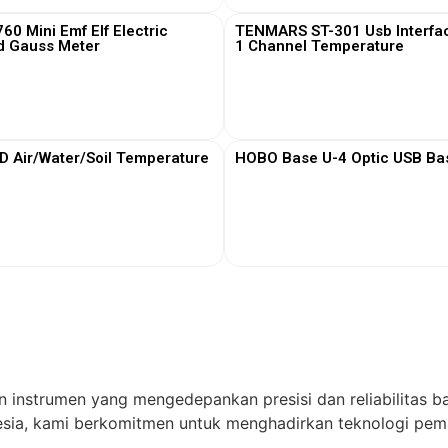
0 Mini Emf Elf Electric
TENMARS ST-301 Usb Interfa
d Gauss Meter
1 Channel Temperature
View More
View More
Air/Water/Soil Temperature
HOBO Base U-4 Optic USB Bas
View More
View More
n instrumen yang mengedepankan presisi dan reliabilitas ba
ia, kami berkomitmen untuk menghadirkan teknologi pema