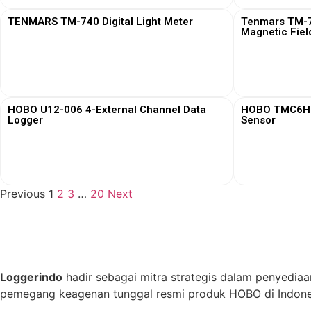
TENMARS TM-740 Digital Light Meter
Tenmars TM-76
Magnetic Fiel
View More
HOBO U12-006 4-External Channel Data
HOBO TMC6HD 
Logger
Sensor
View More
Previous
1
2
3
…
20
Next
Loggerindo
hadir sebagai mitra strategis dalam penyediaa
pemegang keagenan tunggal resmi produk HOBO di Indones