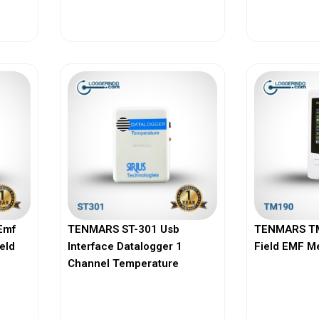
View More
Vi
Emf
TENMARS ST-301 Usb
TENMARS TM
ield
Interface Datalogger 1
Field EMF M
Channel Temperature
View More
Vi