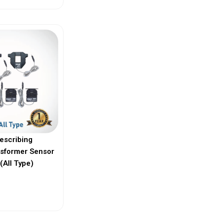
escribing
nsformer Sensor
(All Type)
ew More