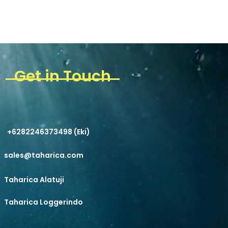
Get in Touch
+6282246373498 (Eki)
sales@taharica.com
Taharica Alatuji
Taharica Loggerindo