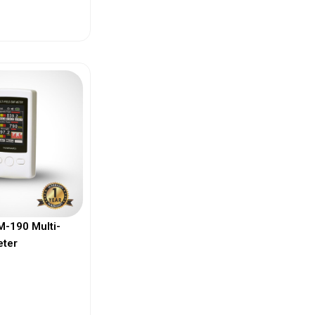
ew More
-190 Multi-
eter
ew More