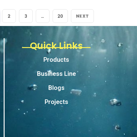
2
3
…
20
NEXT
Quick Links
Products
Business Line
Blogs
Projects