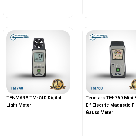
View More
View More
TENMARS TM-740 Digital
Tenmars TM-760 Mini 
Light Meter
Elf Electric Magnetic F
Gauss Meter
View More
View More