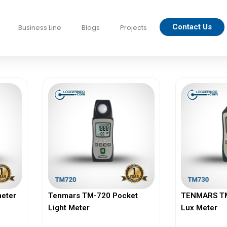
Contact Us
Business Line
Blogs
Projects
eter
Tenmars TM-720 Pocket
TENMARS TM-
Light Meter
Lux Meter