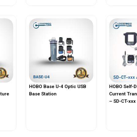
HOBO Base U-4 Optic USB
HOBO Self-D
ature
Base Station
Current Tra
– SD-CT-xxx 
View More
Vi