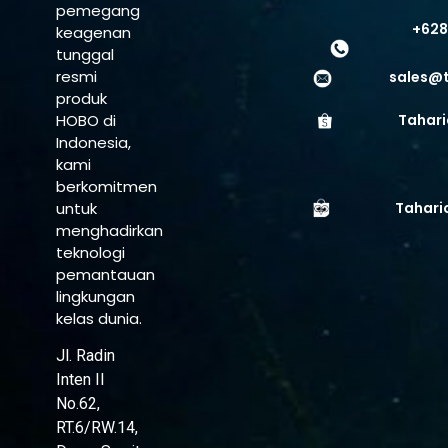
pemegang
+628
keagenan
tunggal
resmi
sales@
produk
HOBO di
Tahari
Indonesia,
kami
berkomitmen
untuk
Tahari
menghadirkan
teknologi
pemantauan
lingkungan
kelas dunia.
Jl. Radin
Inten II
No.62,
RT.6/RW.14,