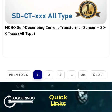
HOBO Self-Describing Current Transformer Sensor – SD-
CT-xxx (All Type)
View More
PREVIOUS
NEXT
1
2
3
…
20
Quick
Links