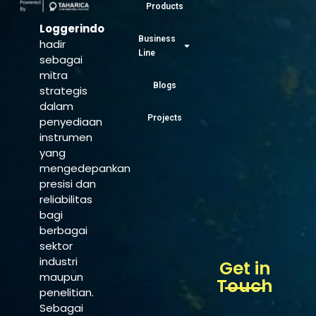
Products
Loggerindo
Business
hadir
Line
sebagai
mitra
Blogs
strategis
dalam
Projects
penyediaan
instrumen
yang
mengedepankan
presisi dan
reliabilitas
bagi
berbagai
sektor
industri
Get in
maupun
Touch
penelitian.
Sebagai