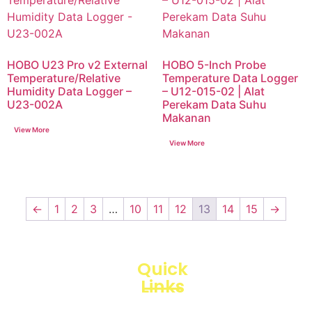
HOBO U23 Pro v2 External
HOBO 5-Inch Probe
Temperature/Relative
Temperature Data Logger
Humidity Data Logger –
– U12-015-02 | Alat
U23-002A
Perekam Data Suhu
Makanan
←
1
2
3
…
10
11
12
13
14
15
→
Quick
Links
Loggerindo