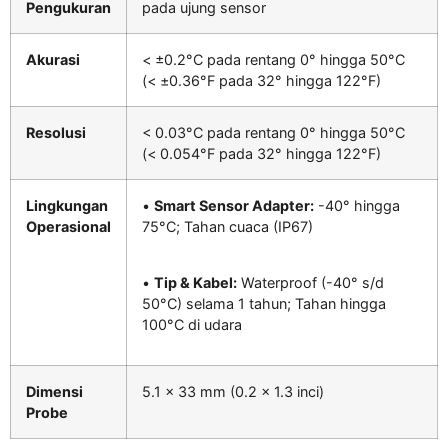
Pengukuran
pada ujung sensor
Akurasi
< ±0.2°C pada rentang 0° hingga 50°C
(< ±0.36°F pada 32° hingga 122°F)
Resolusi
< 0.03°C pada rentang 0° hingga 50°C
(< 0.054°F pada 32° hingga 122°F)
Lingkungan
•
Smart Sensor Adapter:
-40° hingga
Operasional
75°C; Tahan cuaca (IP67)
•
Tip & Kabel:
Waterproof (-40° s/d
50°C) selama 1 tahun; Tahan hingga
100°C di udara
Dimensi
5.1 x 33 mm (0.2 x 1.3 inci)
Probe