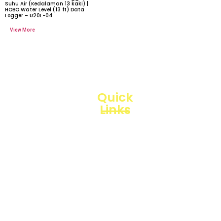
Suhu Air (Kedalaman 13 kaki) |
HOBO Water Level (13 ft) Data
Logger – U20L-04
Quick
Links
Loggerindo
hadir
Products
sebagai
mitra
Business
strategis
Line
dalam
penyediaan
Blogs
instrumen
yang
Projects
mengedepankan