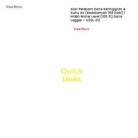
Alat Perekam Data Ketinggian &
Suhu Air (Kedalaman 100 kaki) |
HOBO Water Level (100 ft) Data
Logger – U20L-02
Quick
Links
Loggerindo
hadir
Products
sebagai
mitra
Business
strategis
Line
dalam
penyediaan
Blogs
instrumen