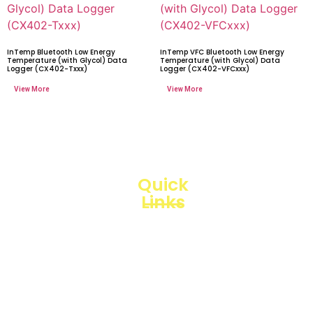
InTemp Bluetooth Low Energy
InTemp VFC Bluetooth Low Energy
Temperature (with Glycol) Data
Temperature (with Glycol) Data
Logger (CX402-Txxx)
Logger (CX402-VFCxxx)
Quick
Links
Loggerindo
hadir
Products
sebagai
mitra
Business
strategis
Line
dalam
penyediaan
Blogs