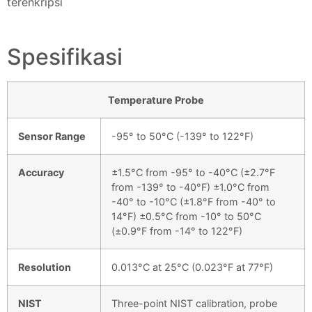
terenkripsi
Spesifikasi
Temperature Probe
Sensor Range
-95° to 50°C (-139° to 122°F)
Accuracy
±1.5°C from -95° to -40°C (±2.7°F
from -139° to -40°F) ±1.0°C from
-40° to -10°C (±1.8°F from -40° to
14°F) ±0.5°C from -10° to 50°C
(±0.9°F from -14° to 122°F)
Resolution
0.013°C at 25°C (0.023°F at 77°F)
NIST
Three-point NIST calibration, probe