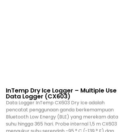
InTemp Dry Ice Logger – Multiple Use
Data Logger (CX603)
Data Logger InTemp CX603 Dry Ice adalah
pencatat penggunaan ganda berkemampuan
Bluetooth Low Energy (BLE) yang merekam data
suhu hingga 365 hari. Probe internal 1,5 m CX603
mengukur suhu serendah -95 ° C (-139 ° F) dan