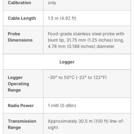
Calibration
only
Cable Length
1.5 m (4.92 ft)
Probe
Food-grade stainless steel probe with
Dimensions
blunt tip, 31.75 mm (1.25 inches) long,
4.78 mm (0.188 inches) diameter
Logger
Logger
-30° to 50°C (-22° to 122°F)
Operating
Range
Radio Power
1 mW (0 dBm)
Transmission
Approximately 30.5 m (100 ft) line-of-
Range
sight