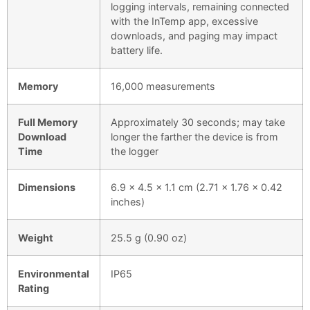
logging intervals, remaining connected
with the InTemp app, excessive
downloads, and paging may impact
battery life.
Memory
16,000 measurements
Full Memory
Approximately 30 seconds; may take
Download
longer the farther the device is from
Time
the logger
Dimensions
6.9 x 4.5 x 1.1 cm (2.71 x 1.76 x 0.42
inches)
Weight
25.5 g (0.90 oz)
Environmental
IP65
Rating