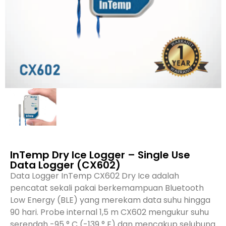
InTemp Dry Ice Logger – Single Use
Data Logger (CX602)
Data Logger InTemp CX602 Dry Ice adalah
pencatat sekali pakai berkemampuan Bluetooth
Low Energy (BLE) yang merekam data suhu hingga
90 hari. Probe internal 1,5 m CX602 mengukur suhu
serendah -95 ° C (-139 ° F) dan mencakup selubung