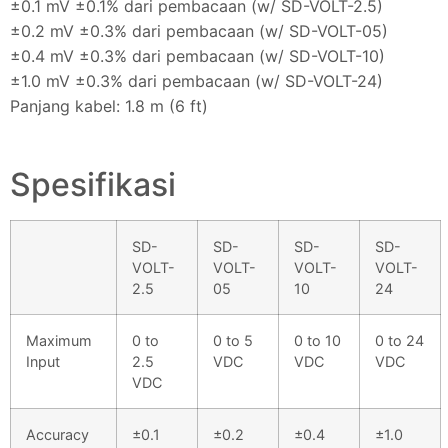
±0.1 mV ±0.1% dari pembacaan (w/ SD-VOLT-2.5)
±0.2 mV ±0.3% dari pembacaan (w/ SD-VOLT-05)
±0.4 mV ±0.3% dari pembacaan (w/ SD-VOLT-10)
±1.0 mV ±0.3% dari pembacaan (w/ SD-VOLT-24)
Panjang kabel: 1.8 m (6 ft)
Spesifikasi
SD-
SD-
SD-
SD-
VOLT-
VOLT-
VOLT-
VOLT-
2.5
05
10
24
Maximum
0 to
0 to 5
0 to 10
0 to 24
Input
2.5
VDC
VDC
VDC
VDC
Accuracy
±0.1
±0.2
±0.4
±1.0