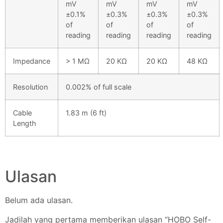
mV
mV
mV
mV
±0.1%
±0.3%
±0.3%
±0.3%
of
of
of
of
reading
reading
reading
reading
Impedance
> 1 MΩ
20 KΩ
20 KΩ
48 KΩ
Resolution
0.002% of full scale
Cable
1.83 m (6 ft)
Length
Ulasan
Belum ada ulasan.
Jadilah yang pertama memberikan ulasan “HOBO Self-