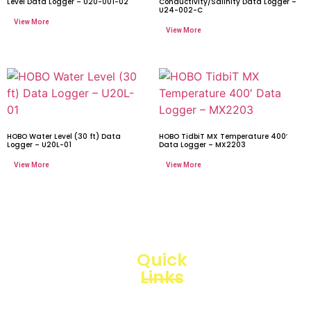
Level Data Logger – U20-001-02
Conductivity/Salinity Data Logger –
U24-002-C
HOBO Water Level (30 ft) Data
HOBO TidbiT MX Temperature 400′
Logger – U20L-01
Data Logger – MX2203
Quick
Links
Loggerindo
hadir
Products