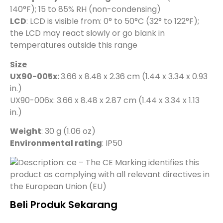
140°F); 15 to 85% RH (non-condensing)
LCD
: LCD is visible from: 0° to 50°C (32° to 122°F);
the LCD may react slowly or go blank in
temperatures outside this range
Size
UX90-005x:
3.66 x 8.48 x 2.36 cm (1.44 x 3.34 x 0.93
in.)
UX90-006x: 3.66 x 8.48 x 2.87 cm (1.44 x 3.34 x 1.13
in.)
Weight
: 30 g (1.06 oz)
Environmental rating
: IP50
– The CE Marking identifies this
product as complying with all relevant directives in
the European Union (EU)
Beli Produk Sekarang