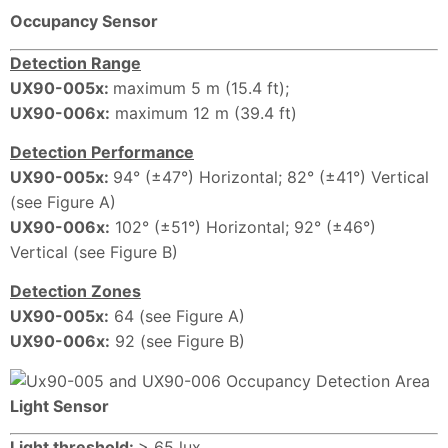
Occupancy Sensor
Detection Range
UX90-005x:
maximum 5 m (15.4 ft);
UX90-006x:
maximum 12 m (39.4 ft)
Detection Performance
UX90-005x:
94° (±47°) Horizontal; 82° (±41°) Vertical
(see Figure A)
UX90-006x:
102° (±51°) Horizontal; 92° (±46°)
Vertical (see Figure B)
Detection Zones
UX90-005x:
64 (see Figure A)
UX90-006x:
92 (see Figure B)
Light Sensor
Light threshold:
> 65 lux