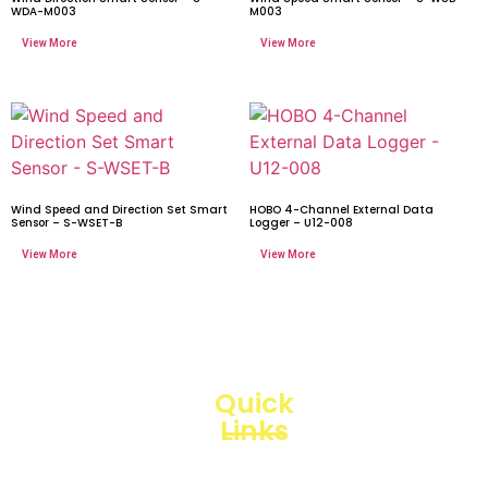
WDA-M003
M003
Wind Speed and Direction Set Smart
HOBO 4-Channel External Data
Sensor – S-WSET-B
Logger – U12-008
Quick
Links
Loggerindo
hadir
Products