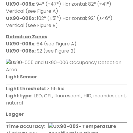
UX90-005x:
94° (±47°) Horizontal; 82° (±41°)
Vertical (see Figure A)
UX90-006x:
102° (±51°) Horizontal; 92° (±46°)
Vertical (see Figure B)
Detection Zones
UX90-005x:
64 (see Figure A)
UX90-006x:
92 (see Figure B)
Light Sensor
Light threshold:
> 65 lux
Light type
: LED, CFL, fluorescent, HID, incandescent,
natural
Logger
Time accuracy
: