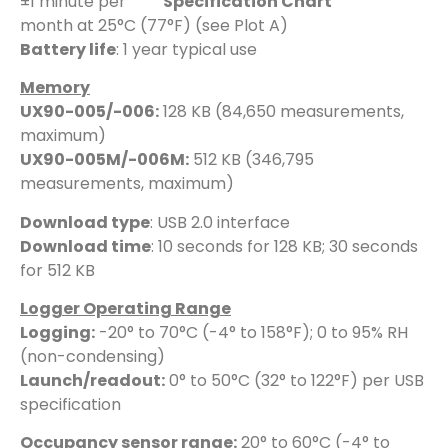
±1 minute per
month at 25°C (77°F) (see Plot A)
Battery life
: 1 year typical use
Memory
UX90-005/-006:
128 KB (84,650 measurements,
maximum)
UX90-005M/-006M:
512 KB (346,795
measurements, maximum)
Download type
: USB 2.0 interface
Download time
: 10 seconds for 128 KB; 30 seconds
for 512 KB
Logger Operating Range
Logging:
-20° to 70°C (-4° to 158°F); 0 to 95% RH
(non-condensing)
Launch/readout:
0° to 50°C (32° to 122°F) per USB
specification
Occupancy sensor range:
20° to 60°C (-4° to