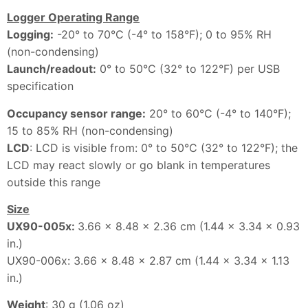
Logger Operating Range
Logging:
-20° to 70°C (-4° to 158°F); 0 to 95% RH
(non-condensing)
Launch/readout:
0° to 50°C (32° to 122°F) per USB
specification
Occupancy sensor range:
20° to 60°C (-4° to 140°F);
15 to 85% RH (non-condensing)
LCD
: LCD is visible from: 0° to 50°C (32° to 122°F); the
LCD may react slowly or go blank in temperatures
outside this range
Size
UX90-005x:
3.66 x 8.48 x 2.36 cm (1.44 x 3.34 x 0.93
in.)
UX90-006x: 3.66 x 8.48 x 2.87 cm (1.44 x 3.34 x 1.13
in.)
Weight
: 30 g (1.06 oz)